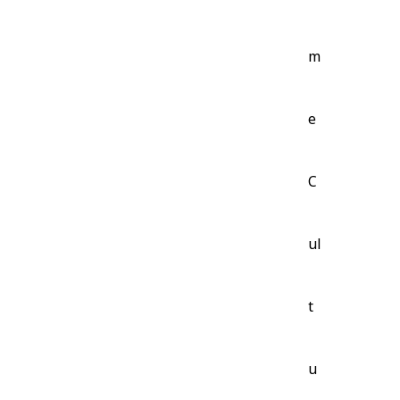
m
e
C
ul
t
u