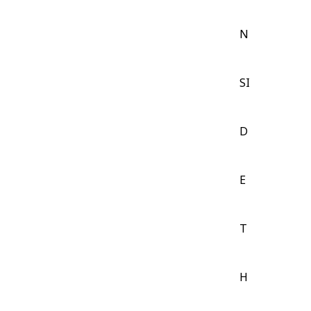
N
SI
D
E
T
H