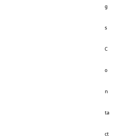
g
s
C
o
n
ta
ct