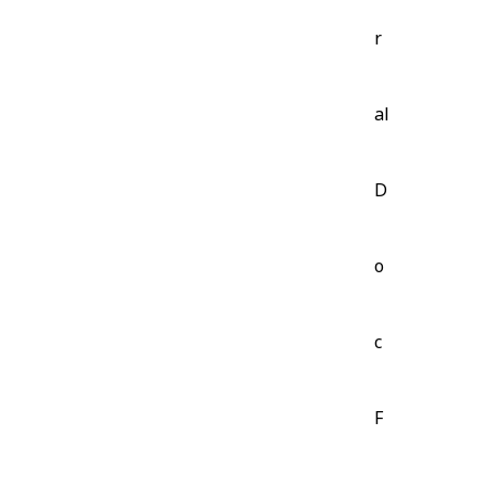
r
al
D
o
c
F