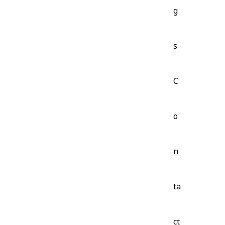
g
s
C
o
n
ta
ct