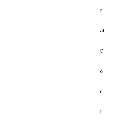
r
al
D
o
c
F