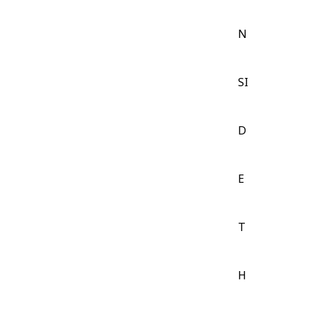
N
SI
D
E
T
H