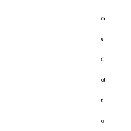
m
e
C
ul
t
u