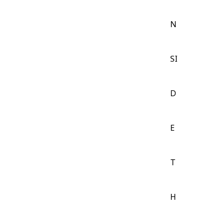
N
SI
D
E
T
H