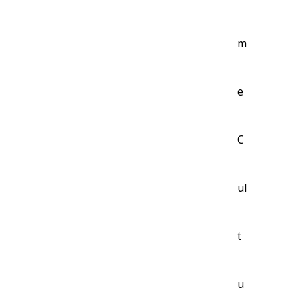
m
e
C
ul
t
u