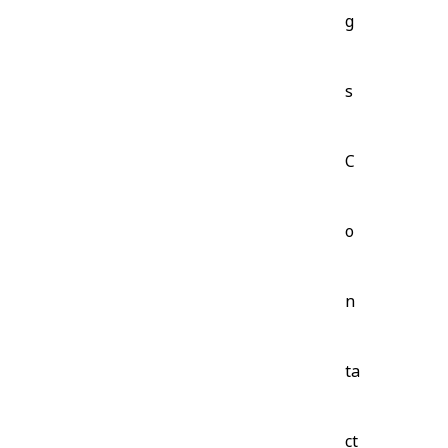
g
s
C
o
n
ta
ct