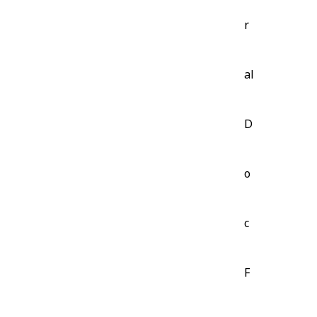
r
al
D
o
c
F