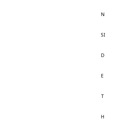
N
SI
D
E
T
H