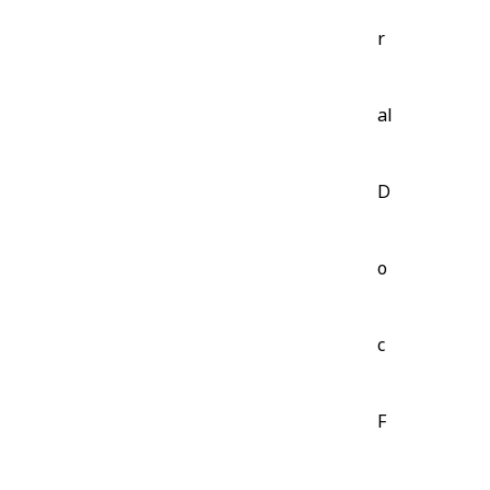
r
al
D
o
c
F