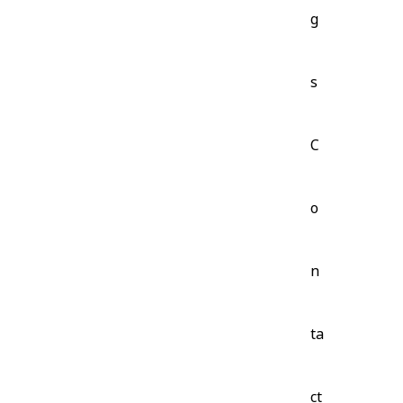
g
s
C
o
n
ta
ct