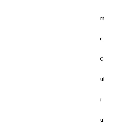
m
e
C
ul
t
u