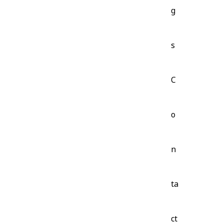
g
s
C
o
n
ta
ct