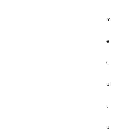
m
e
C
ul
t
u