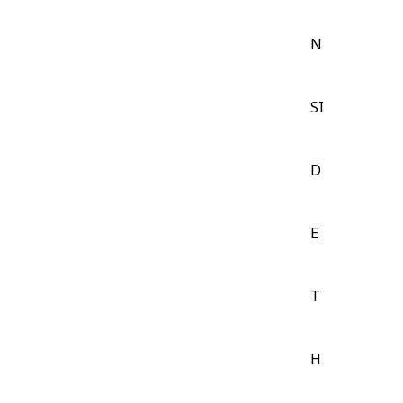
N
SI
D
E
T
H