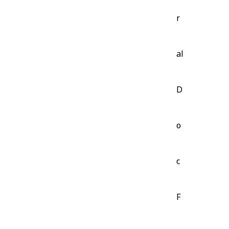
r
al
D
o
c
F